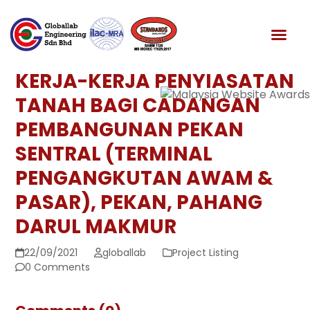
Skip
to
News & Media
content
KERJA-KERJA PENYIASATAN
TANAH BAGI CADANGAN
PEMBANGUNAN PEKAN
SENTRAL (TERMINAL
PENGANGKUTAN AWAM &
PASAR), PEKAN, PAHANG
DARUL MAKMUR
22/09/2021
globallab
Project Listing
0 Comments