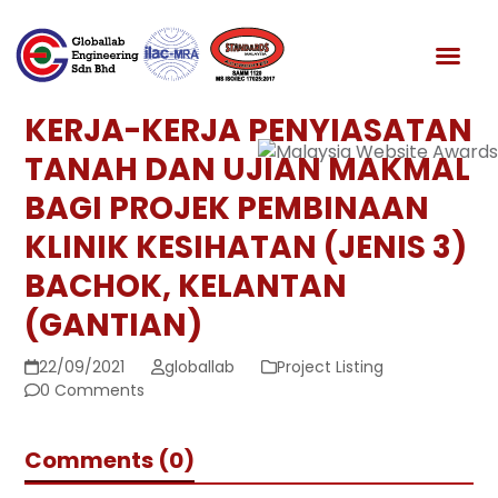
Skip
to
News & Media
content
KERJA-KERJA PENYIASATAN
TANAH DAN UJIAN MAKMAL
BAGI PROJEK PEMBINAAN
KLINIK KESIHATAN (JENIS 3)
BACHOK, KELANTAN
(GANTIAN)
22/09/2021
globallab
Project Listing
0 Comments
Comments (0)