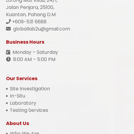
Lorong Mat Kilau, 24/1,
Jalan Penjara, 25100,
Kuantan, Pahang D.M
+609-531 6688
globallab2u@gmail.com
Business Hours
Monday – Saturday
8:00 AM – 5:00 PM
Our Services
Site Investigation
In-Situ
Laboratory
Testing Services
About Us
Who We Are