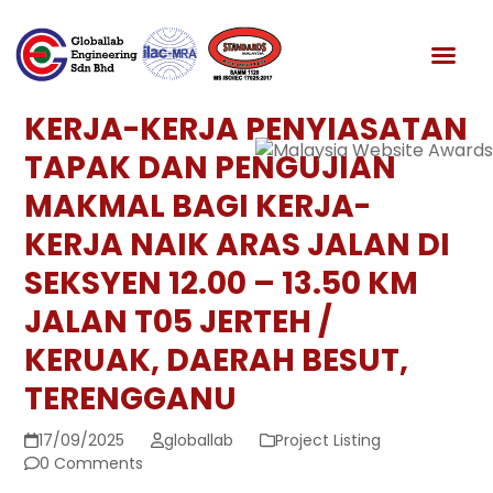
Skip
to
News & Media
content
KERJA-KERJA PENYIASATAN
TAPAK DAN PENGUJIAN
MAKMAL BAGI KERJA-
KERJA NAIK ARAS JALAN DI
SEKSYEN 12.00 – 13.50 KM
JALAN T05 JERTEH /
KERUAK, DAERAH BESUT,
TERENGGANU
17/09/2025
globallab
Project Listing
0 Comments