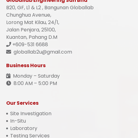
Globallab Engineering Sdn Bhd
B20, GF, L1 & L2 , Bangunan Globallab
Chunghua Avenue,
Lorong Mat Kilau, 24/1,
Jalan Penjara, 25100,
Kuantan, Pahang D.M
+609-531 6688
globallab2u@gmail.com
Business Hours
Monday – Saturday
8:00 AM – 5:00 PM
Our Services
Site Investigation
In-Situ
Laboratory
Testing Services