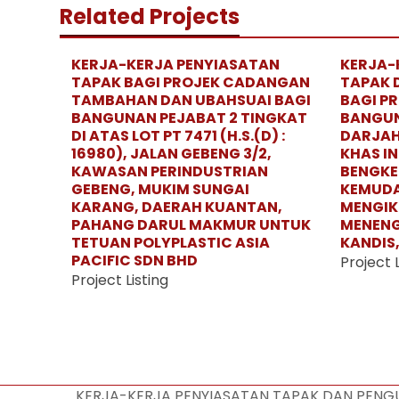
Related Projects
KERJA-KERJA PENYIASATAN
KERJA-
TAPAK BAGI PROJEK CADANGAN
TAPAK 
TAMBAHAN DAN UBAHSUAI BAGI
BAGI P
BANGUNAN PEJABAT 2 TINGKAT
BANGUN
DI ATAS LOT PT 7471 (H.S.(D) :
DARJAH
16980), JALAN GEBENG 3/2,
KHAS IN
KAWASAN PERINDUSTRIAN
BENGKE
GEBENG, MUKIM SUNGAI
KEMUDA
KARANG, DAERAH KUANTAN,
MENGIK
PAHANG DARUL MAKMUR UNTUK
MENEN
TETUAN POLYPLASTIC ASIA
KANDIS
PACIFIC SDN BHD
Project L
Project Listing
KERJA-KERJA PENYIASATAN TAPAK DAN PENG