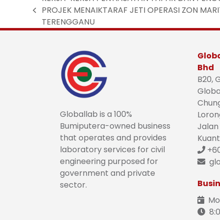
PROJEK MENAIKTARAF JETI OPERASI ZON MAR
TERENGGANU
Globa
Bhd
B20, G
Globa
Chung
Globallab is a 100%
Lorong
Bumiputera-owned business
Jalan 
that operates and provides
Kuant
laboratory services for civil
+60
engineering purposed for
gl
government and private
Busin
sector.
Mon
8:0