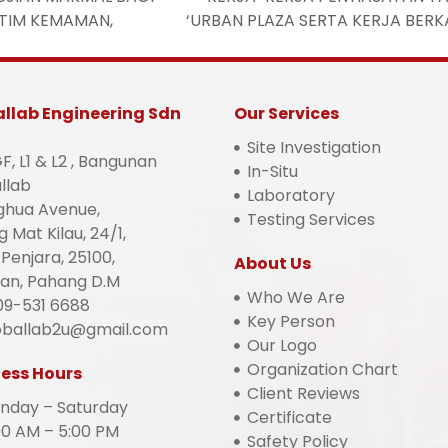
ITIM KEMAMAN,
‘URBAN PLAZA SERTA KERJA BERK
llab Engineering Sdn
Our Services
Site Investigation
F, L1 & L2 , Bangunan
In-Situ
llab
Laboratory
hua Avenue,
Testing Services
 Mat Kilau, 24/1,
Penjara, 25100,
About Us
an, Pahang D.M
Who We Are
9-531 6688
Key Person
oballab2u@gmail.com
Our Logo
Organization Chart
ess Hours
Client Reviews
day – Saturday
Certificate
0 AM – 5:00 PM
Safety Policy